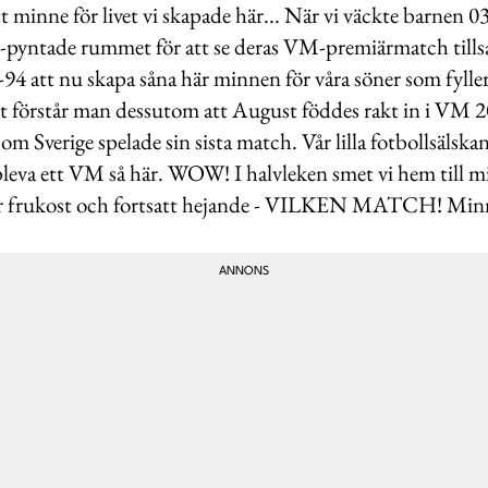
t minne för livet vi skapade här... När vi väckte barnen 
rige-pyntade rummet för att se deras VM-premiärmatch tills
4 att nu skapa såna här minnen för våra söner som fyller 
t förstår man dessutom att August föddes rakt in i VM 
Sverige spelade sin sista match. Vår lilla fotbollsälskand
leva ett VM så här. WOW! I halvleken smet vi hem till m
för frukost och fortsatt hejande - VILKEN MATCH! Minne f