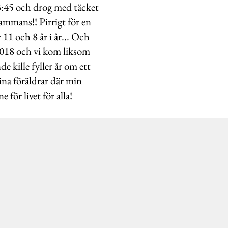
03:45 och drog med täcket
ammans!! Pirrigt för en
11 och 8 år i år... Och
2018 och vi kom liksom
e kille fyller år om ett
ina föräldrar där min
ör livet för alla!