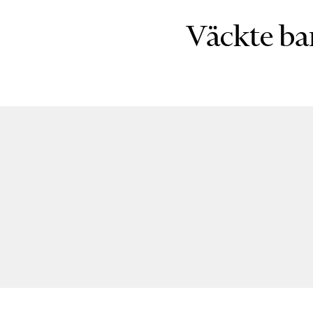
Krönikor
Väckte ba
Livsstil
Inredning
Mat & Dryck
Resor
Intervjuer
Livsberättelser
Privatekonomi